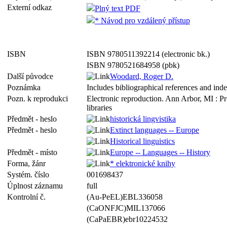
Externí odkaz
Plný text PDF
* Návod pro vzdálený přístup
ISBN
ISBN 9780511392214 (electronic bk.)
ISBN 9780521684958 (pbk)
Další původce
Woodard, Roger D.
Poznámka
Includes bibliographical references and ind
Pozn. k reprodukci
Electronic reproduction. Ann Arbor, MI : P
libraries
Předmět - heslo
historická lingvistika
Předmět - heslo
Extinct languages -- Europe
Historical linguistics
Předmět - místo
Europe -- Languages -- History
Forma, žánr
* elektronické knihy
Systém. číslo
001698437
Úplnost záznamu
full
Kontrolní č.
(Au-PeEL)EBL336058
(CaONFJC)MIL137066
(CaPaEBR)ebr10224532