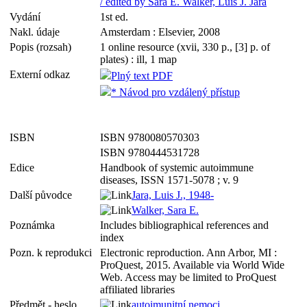
/ edited by Sara E. Walker, Luis J. Jara
Vydání
1st ed.
Nakl. údaje
Amsterdam : Elsevier, 2008
Popis (rozsah)
1 online resource (xvii, 330 p., [3] p. of
plates) : ill, 1 map
Externí odkaz
Plný text PDF
* Návod pro vzdálený přístup
ISBN
ISBN 9780080570303
ISBN 9780444531728
Edice
Handbook of systemic autoimmune
diseases, ISSN 1571-5078 ; v. 9
Další původce
Jara, Luis J., 1948-
Walker, Sara E.
Poznámka
Includes bibliographical references and
index
Pozn. k reprodukci
Electronic reproduction. Ann Arbor, MI :
ProQuest, 2015. Available via World Wide
Web. Access may be limited to ProQuest
affiliated libraries
Předmět - heslo
autoimunitní nemoci