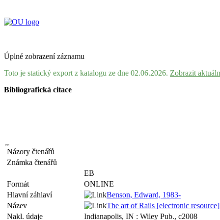
Úplné zobrazení záznamu
Toto je statický export z katalogu ze dne 02.06.2026.
Zobrazit aktuál
Bibliografická citace
Názory čtenářů
Známka čtenářů
EB
Formát
ONLINE
Hlavní záhlaví
Benson, Edward, 1983-
Název
The art of Rails [electronic resourc
Nakl. údaje
Indianapolis, IN : Wiley Pub., c2008