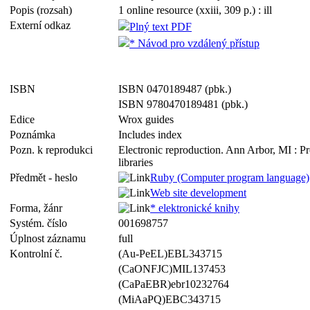
Popis (rozsah)
1 online resource (xxiii, 309 p.) : ill
Externí odkaz
Plný text PDF
* Návod pro vzdálený přístup
ISBN
ISBN 0470189487 (pbk.)
ISBN 9780470189481 (pbk.)
Edice
Wrox guides
Poznámka
Includes index
Pozn. k reprodukci
Electronic reproduction. Ann Arbor, MI : P
libraries
Předmět - heslo
Ruby (Computer program language)
Web site development
Forma, žánr
* elektronické knihy
Systém. číslo
001698757
Úplnost záznamu
full
Kontrolní č.
(Au-PeEL)EBL343715
(CaONFJC)MIL137453
(CaPaEBR)ebr10232764
(MiAaPQ)EBC343715