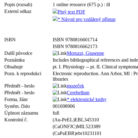
Popis (rozsah)
1 online resource (675 p.) : ill
Externí odkaz
Plný text PDF
* Návod pro vzdálený přístup
ISBN
ISBN 9780816601714
ISBN 9780816662173
Další původce
Moruzzi, Giuseppe
Poznámka
Includes bibliographical references and ind
Obsahuje
pt. I. Physiology -- pt. II. Clinical sympto
Pozn. k reprodukci
Electronic reproduction. Ann Arbor, MI : P
libraries
Předmět - heslo
mozeček
Předmět - heslo
Cerebellum
Forma, žánr
* elektronické knihy
Systém. číslo
001698906
Úplnost záznamu
full
Kontrolní č.
(Au-PeEL)EBL345310
(CaONFJC)MIL523389
(CaPaEBR)ebr10231101