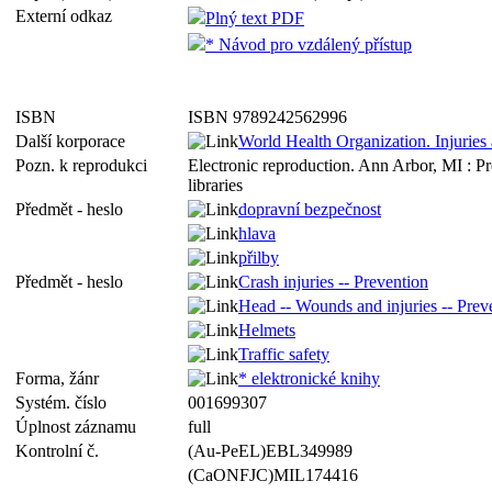
Externí odkaz
Plný text PDF
* Návod pro vzdálený přístup
ISBN
ISBN 9789242562996
Další korporace
World Health Organization. Injuries
Pozn. k reprodukci
Electronic reproduction. Ann Arbor, MI : P
libraries
Předmět - heslo
dopravní bezpečnost
hlava
přilby
Předmět - heslo
Crash injuries -- Prevention
Head -- Wounds and injuries -- Prev
Helmets
Traffic safety
Forma, žánr
* elektronické knihy
Systém. číslo
001699307
Úplnost záznamu
full
Kontrolní č.
(Au-PeEL)EBL349989
(CaONFJC)MIL174416