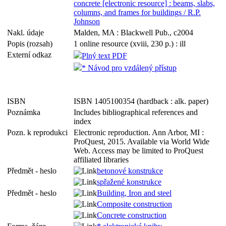
concrete [electronic resource] : beams, slabs,
columns, and frames for buildings / R.P.
Johnson
Nakl. údaje
Malden, MA : Blackwell Pub., c2004
Popis (rozsah)
1 online resource (xviii, 230 p.) : ill
Externí odkaz
Plný text PDF
* Návod pro vzdálený přístup
ISBN
ISBN 1405100354 (hardback : alk. paper)
Poznámka
Includes bibliographical references and
index
Pozn. k reprodukci
Electronic reproduction. Ann Arbor, MI :
ProQuest, 2015. Available via World Wide
Web. Access may be limited to ProQuest
affiliated libraries
Předmět - heslo
betonové konstrukce
spřažené konstrukce
Předmět - heslo
Building, Iron and steel
Composite construction
Concrete construction