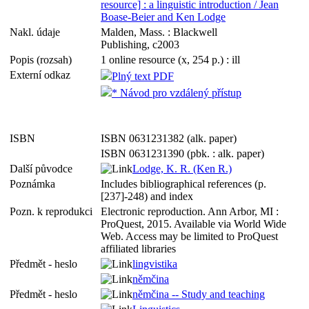
resource] : a linguistic introduction / Jean
Boase-Beier and Ken Lodge
Nakl. údaje
Malden, Mass. : Blackwell
Publishing, c2003
Popis (rozsah)
1 online resource (x, 254 p.) : ill
Externí odkaz
Plný text PDF
* Návod pro vzdálený přístup
ISBN
ISBN 0631231382 (alk. paper)
ISBN 0631231390 (pbk. : alk. paper)
Další původce
Lodge, K. R. (Ken R.)
Poznámka
Includes bibliographical references (p.
[237]-248) and index
Pozn. k reprodukci
Electronic reproduction. Ann Arbor, MI :
ProQuest, 2015. Available via World Wide
Web. Access may be limited to ProQuest
affiliated libraries
Předmět - heslo
lingvistika
němčina
Předmět - heslo
němčina -- Study and teaching