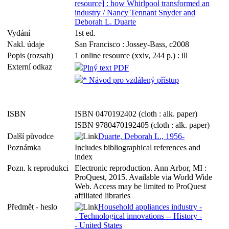
resource] : how Whirlpool transformed an
industry / Nancy Tennant Snyder and
Deborah L. Duarte
Vydání
1st ed.
Nakl. údaje
San Francisco : Jossey-Bass, c2008
Popis (rozsah)
1 online resource (xxiv, 244 p.) : ill
Externí odkaz
Plný text PDF
* Návod pro vzdálený přístup
ISBN
ISBN 0470192402 (cloth : alk. paper)
ISBN 9780470192405 (cloth : alk. paper)
Další původce
Duarte, Deborah L., 1956-
Poznámka
Includes bibliographical references and
index
Pozn. k reprodukci
Electronic reproduction. Ann Arbor, MI :
ProQuest, 2015. Available via World Wide
Web. Access may be limited to ProQuest
affiliated libraries
Předmět - heslo
Household appliances industry -
- Technological innovations -- History -
- United States