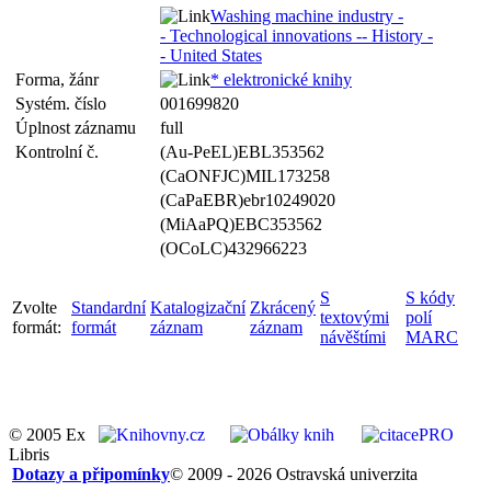
Washing machine industry -
- Technological innovations -- History -
- United States
Forma, žánr
* elektronické knihy
Systém. číslo
001699820
Úplnost záznamu
full
Kontrolní č.
(Au-PeEL)EBL353562
(CaONFJC)MIL173258
(CaPaEBR)ebr10249020
(MiAaPQ)EBC353562
(OCoLC)432966223
S
S kódy
Zvolte
Standardní
Katalogizační
Zkrácený
textovými
polí
formát:
formát
záznam
záznam
návěštími
MARC
© 2005 Ex
Libris
Dotazy a připomínky
© 2009 - 2026 Ostravská univerzita