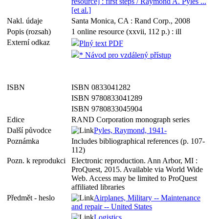
resource] : first steps / Raymond A. Pyles ...
[et al.]
Nakl. údaje
Santa Monica, CA : Rand Corp., 2008
Popis (rozsah)
1 online resource (xxvii, 112 p.) : ill
Externí odkaz
Plný text PDF
* Návod pro vzdálený přístup
ISBN
ISBN 0833041282
ISBN 9780833041289
ISBN 9780833045904
Edice
RAND Corporation monograph series
Další původce
Pyles, Raymond, 1941-
Poznámka
Includes bibliographical references (p. 107-
112)
Pozn. k reprodukci
Electronic reproduction. Ann Arbor, MI :
ProQuest, 2015. Available via World Wide
Web. Access may be limited to ProQuest
affiliated libraries
Předmět - heslo
Airplanes, Military -- Maintenance
and repair -- United States
Logistics