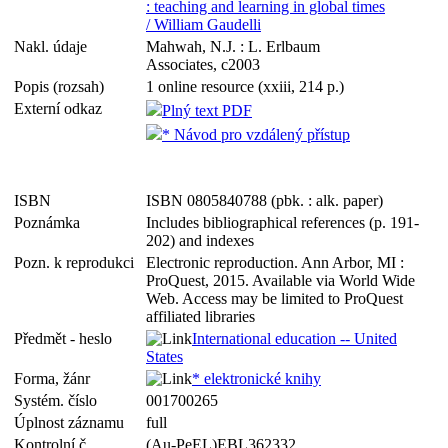
: teaching and learning in global times
/ William Gaudelli
Nakl. údaje
Mahwah, N.J. : L. Erlbaum
Associates, c2003
Popis (rozsah)
1 online resource (xxiii, 214 p.)
Externí odkaz
Plný text PDF
* Návod pro vzdálený přístup
ISBN
ISBN 0805840788 (pbk. : alk. paper)
Poznámka
Includes bibliographical references (p. 191-
202) and indexes
Pozn. k reprodukci
Electronic reproduction. Ann Arbor, MI :
ProQuest, 2015. Available via World Wide
Web. Access may be limited to ProQuest
affiliated libraries
Předmět - heslo
International education -- United
States
Forma, žánr
* elektronické knihy
Systém. číslo
001700265
Úplnost záznamu
full
Kontrolní č.
(Au-PeEL)EBL362332