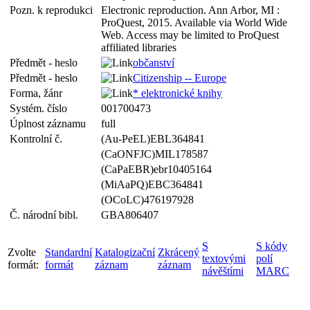
Pozn. k reprodukci
Electronic reproduction. Ann Arbor, MI :
ProQuest, 2015. Available via World Wide
Web. Access may be limited to ProQuest
affiliated libraries
Předmět - heslo
občanství
Předmět - heslo
Citizenship -- Europe
Forma, žánr
* elektronické knihy
Systém. číslo
001700473
Úplnost záznamu
full
Kontrolní č.
(Au-PeEL)EBL364841
(CaONFJC)MIL178587
(CaPaEBR)ebr10405164
(MiAaPQ)EBC364841
(OCoLC)476197928
Č. národní bibl.
GBA806407
S
S kódy
Zvolte
Standardní
Katalogizační
Zkrácený
textovými
polí
formát:
formát
záznam
záznam
návěštími
MARC