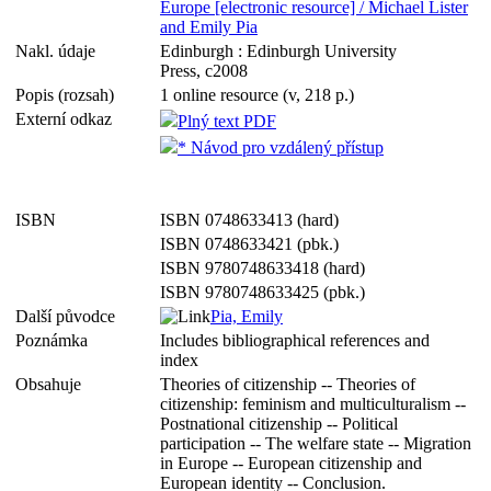
Europe [electronic resource] / Michael Lister
and Emily Pia
Nakl. údaje
Edinburgh : Edinburgh University
Press, c2008
Popis (rozsah)
1 online resource (v, 218 p.)
Externí odkaz
Plný text PDF
* Návod pro vzdálený přístup
ISBN
ISBN 0748633413 (hard)
ISBN 0748633421 (pbk.)
ISBN 9780748633418 (hard)
ISBN 9780748633425 (pbk.)
Další původce
Pia, Emily
Poznámka
Includes bibliographical references and
index
Obsahuje
Theories of citizenship -- Theories of
citizenship: feminism and multiculturalism --
Postnational citizenship -- Political
participation -- The welfare state -- Migration
in Europe -- European citizenship and
European identity -- Conclusion.