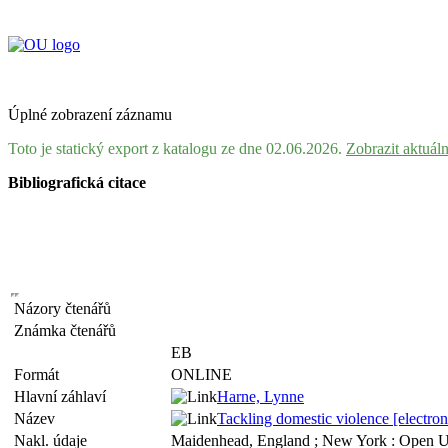
Úplné zobrazení záznamu
Toto je statický export z katalogu ze dne 02.06.2026.
Zobrazit aktuál
Bibliografická citace
Názory čtenářů
Známka čtenářů
EB
Formát
ONLINE
Hlavní záhlaví
Harne, Lynne
Název
Tackling domestic violence [electroni
Nakl. údaje
Maidenhead, England ; New York : Open Un