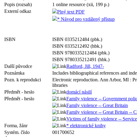
Popis (rozsah)
1 online resource (xii, 199 p.)
Externí odkaz
Plný text PDF
* Návod pro vzdálený přístup
ISBN
ISBN 0335212484 (pbk.)
ISBN 0335212492 (hbk.)
ISBN 9780335212484 (pbk.)
ISBN 9780335212491 (hbk.)
Další původce
Radford, Jill, 1947-
Poznámka
Includes bibliographical references and ind
Pozn. k reprodukci
Electronic reproduction. Ann Arbor, MI : P
libraries
Předmět - heslo
domácí násilí
Předmět - heslo
Family violence -- Government polic
Family violence -- Great Britain
Family violence -- Great Britain -- C
Victims of family violence -- Service
Forma, žánr
* elektronické knihy
Systém. číslo
001700652