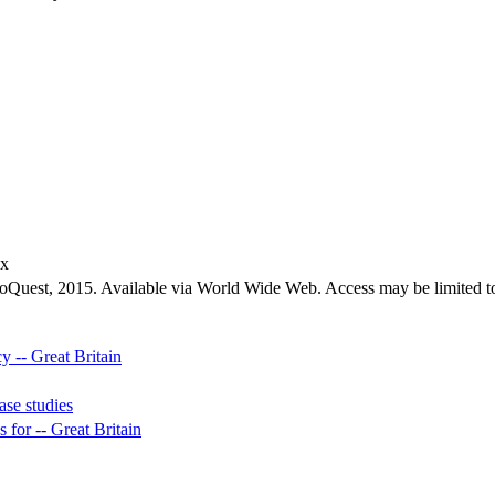
ex
roQuest, 2015. Available via World Wide Web. Access may be limited to
y -- Great Britain
ase studies
s for -- Great Britain