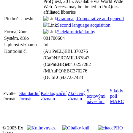
ProQuest, 2015. Available via World Wide
Web. Access may be limited to ProQuest
affiliated libraries
Předmět - heslo
Grammar, Comparative and general
Second language acquisition
Forma, žánr
* elektronické knihy
Systém. číslo
001700664
Úplnost záznamu
full
Kontrolní č.
(Au-PeEL)EBL370276
(CaONFJC)MIL187847
(CaPaEBR)ebr10257282
(MiAaPQ)EBC370276
(OCoLC)437237423
S
S kódy
Zvolte
Standardní
Katalogizační
Zkrácený
textovými
polí
formát:
formát
záznam
záznam
návěštími
MARC
© 2005 Ex