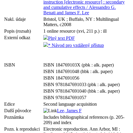
instruction [electronic resource] : secondary
and cumulative effects / Alessandro G.
Benati and James F. Lee
Nakl. údaje
Bristol, UK ; Buffalo, NY : Multilingual
Matters, c2008
Popis (rozsah)
1 online resource (xvi, 211 p.) : ill
Externí odkaz
Plný text PDF
* Návod pro vzdálený přístup
ISBN
ISBN 184769103X (pbk : alk. paper)
ISBN 1847691048 (hbk : alk. paper)
ISBN 1847691056
ISBN 9781847691033 (pbk : alk. paper)
ISBN 9781847691040 (hbk : alk. paper)
ISBN 9781847691057
Edice
Second language acquisition
Další původce
Lee, James F
Poznámka
Includes bibliographical references (p. 205-
209) and index
Pozn. k reprodukci
Electronic reproduction. Ann Arbor, MI :