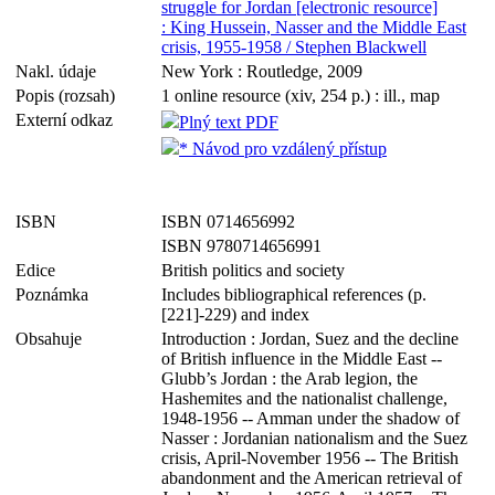
struggle for Jordan [electronic resource]
: King Hussein, Nasser and the Middle East
crisis, 1955-1958 / Stephen Blackwell
Nakl. údaje
New York : Routledge, 2009
Popis (rozsah)
1 online resource (xiv, 254 p.) : ill., map
Externí odkaz
Plný text PDF
* Návod pro vzdálený přístup
ISBN
ISBN 0714656992
ISBN 9780714656991
Edice
British politics and society
Poznámka
Includes bibliographical references (p.
[221]-229) and index
Obsahuje
Introduction : Jordan, Suez and the decline
of British influence in the Middle East --
Glubb’s Jordan : the Arab legion, the
Hashemites and the nationalist challenge,
1948-1956 -- Amman under the shadow of
Nasser : Jordanian nationalism and the Suez
crisis, April-November 1956 -- The British
abandonment and the American retrieval of