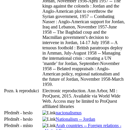
Jordan, November 1956-April 1957 -- The
kings against the colonels : Jordan and the
Anglo-American plot to overthrow the
Syrian government, 1957 -- Combating
Nasser : Anglo-American support for Jordan,
Iraq and Lebanon, November 1957-June
1958 -- The Baghdad coup and the
Macmillan government’s decision to
intervene in Jordan, 14-17 July 1958 -- A
tenuous foothold : British paratroops deploy
in Amman, July-August 1958 -- Managing
the international crisis : creating a UN
’mantle’ for Jordan, September-November
1958 -- Belated reappraisals : Anglo-
American policy, regional nationalism and
the future of Jordan, November 1958-March
1959.
Pozn. k reprodukci
Electronic reproduction. Ann Arbor, MI :
ProQuest, 2015. Available via World Wide
Web. Access may be limited to ProQuest
affiliated libraries
Předmět - heslo
nacionalismus
Předmět - heslo
Nationalism -- Jordan
Předmět - místo
Arab countries -- Foreign relations -