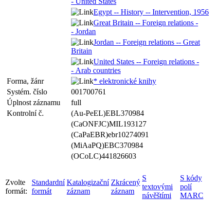
- United States
Egypt -- History -- Intervention, 1956
Great Britain -- Foreign relations -
- Jordan
Jordan -- Foreign relations -- Great
Britain
United States -- Foreign relations -
- Arab countries
Forma, žánr
* elektronické knihy
Systém. číslo
001700761
Úplnost záznamu
full
Kontrolní č.
(Au-PeEL)EBL370984
(CaONFJC)MIL193127
(CaPaEBR)ebr10274091
(MiAaPQ)EBC370984
(OCoLC)441826603
S
S kódy
Zvolte
Standardní
Katalogizační
Zkrácený
textovými
polí
formát:
formát
záznam
záznam
návěštími
MARC