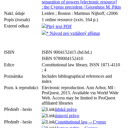
separation of powers [electronic resource]
: the Cyprus precedent / Georghios M. Pikis
Nakl. údaje
Leiden ; Boston : Martinus Nijhoff, c2006
Popis (rozsah)
1 online resource (xxiv, 164 p.)
Externí odkaz
Plný text PDF
* Návod pro vzdálený přístup
ISBN
ISBN 9004152415 (hd.bd.)
ISBN 9789004152410
Edice
Constitutional law library, ISSN 1871-4110
; 4
Poznámka
Includes bibliographical references and
index
Pozn. k reprodukci
Electronic reproduction. Ann Arbor, MI :
ProQuest, 2015. Available via World Wide
Web. Access may be limited to ProQuest
affiliated libraries
Předmět - heslo
lidská práva
ústavní právo
Předmět - heslo
Constitutional law -- Cyprus