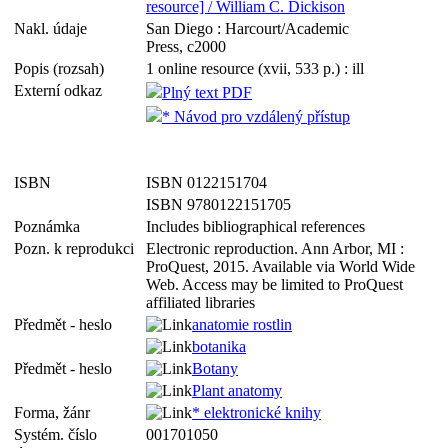
resource] / William C. Dickison
Nakl. údaje
San Diego : Harcourt/Academic
Press, c2000
Popis (rozsah)
1 online resource (xvii, 533 p.) : ill
Externí odkaz
Plný text PDF
* Návod pro vzdálený přístup
ISBN
ISBN 0122151704
ISBN 9780122151705
Poznámka
Includes bibliographical references
Pozn. k reprodukci
Electronic reproduction. Ann Arbor, MI :
ProQuest, 2015. Available via World Wide
Web. Access may be limited to ProQuest
affiliated libraries
Předmět - heslo
anatomie rostlin
botanika
Předmět - heslo
Botany
Plant anatomy
Forma, žánr
* elektronické knihy
Systém. číslo
001701050