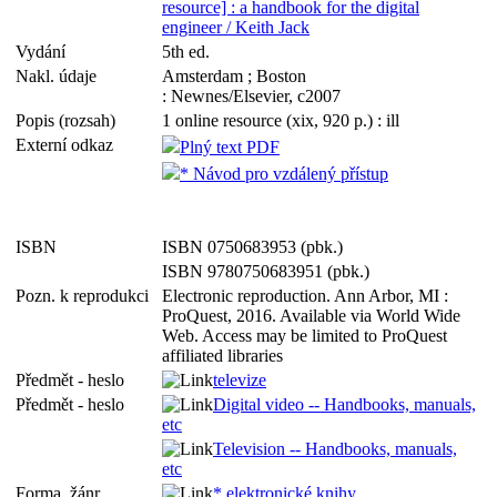
resource] : a handbook for the digital
engineer / Keith Jack
Vydání
5th ed.
Nakl. údaje
Amsterdam ; Boston
: Newnes/Elsevier, c2007
Popis (rozsah)
1 online resource (xix, 920 p.) : ill
Externí odkaz
Plný text PDF
* Návod pro vzdálený přístup
ISBN
ISBN 0750683953 (pbk.)
ISBN 9780750683951 (pbk.)
Pozn. k reprodukci
Electronic reproduction. Ann Arbor, MI :
ProQuest, 2016. Available via World Wide
Web. Access may be limited to ProQuest
affiliated libraries
Předmět - heslo
televize
Předmět - heslo
Digital video -- Handbooks, manuals,
etc
Television -- Handbooks, manuals,
etc
Forma, žánr
* elektronické knihy