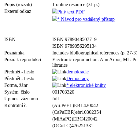
Popis (rozsah)
1 online resource (31 p.)
Externí odkaz
Plný text PDF
* Návod pro vzdálený přístup
ISBN
ISBN 9789048507719
ISBN 9789056295134
Poznámka
Includes bibliographical references (p. 27-3
Pozn. k reprodukci
Electronic reproduction. Ann Arbor, MI : P
libraries
Předmět - heslo
demokracie
Předmět - heslo
Democracy
Forma, žánr
* elektronické knihy
Systém. číslo
001703320
Úplnost záznamu
full
Kontrolní č.
(Au-PeEL)EBL420042
(CaPaEBR)ebr10302354
(MiAaPQ)EBC420042
(OCoLC)476251331