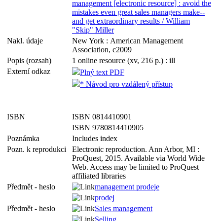
management [electronic resource] : avoid the
mistakes even great sales managers make--
and get extraordinary results / William
"Skip" Miller
Nakl. údaje
New York : American Management
Association, c2009
Popis (rozsah)
1 online resource (xv, 216 p.) : ill
Externí odkaz
Plný text PDF
* Návod pro vzdálený přístup
ISBN
ISBN 0814410901
ISBN 9780814410905
Poznámka
Includes index
Pozn. k reprodukci
Electronic reproduction. Ann Arbor, MI :
ProQuest, 2015. Available via World Wide
Web. Access may be limited to ProQuest
affiliated libraries
Předmět - heslo
management prodeje
prodej
Předmět - heslo
Sales management
Selling