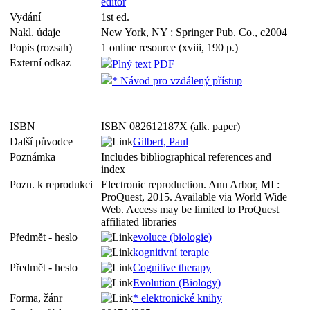
editor
Vydání
1st ed.
Nakl. údaje
New York, NY : Springer Pub. Co., c2004
Popis (rozsah)
1 online resource (xviii, 190 p.)
Externí odkaz
Plný text PDF
* Návod pro vzdálený přístup
ISBN
ISBN 082612187X (alk. paper)
Další původce
Gilbert, Paul
Poznámka
Includes bibliographical references and
index
Pozn. k reprodukci
Electronic reproduction. Ann Arbor, MI :
ProQuest, 2015. Available via World Wide
Web. Access may be limited to ProQuest
affiliated libraries
Předmět - heslo
evoluce (biologie)
kognitivní terapie
Předmět - heslo
Cognitive therapy
Evolution (Biology)
Forma, žánr
* elektronické knihy