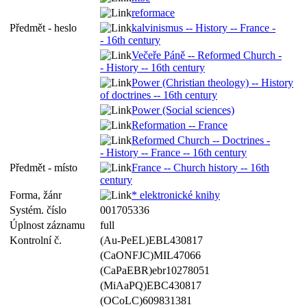
reformace
Předmět - heslo
kalvinismus -- History -- France -
- 16th century
Večeře Páně -- Reformed Church -
- History -- 16th century
Power (Christian theology) -- History
of doctrines -- 16th century
Power (Social sciences)
Reformation -- France
Reformed Church -- Doctrines -
- History -- France -- 16th century
Předmět - místo
France -- Church history -- 16th
century
Forma, žánr
* elektronické knihy
Systém. číslo
001705336
Úplnost záznamu
full
Kontrolní č.
(Au-PeEL)EBL430817
(CaONFJC)MIL47066
(CaPaEBR)ebr10278051
(MiAaPQ)EBC430817
(OCoLC)609831381