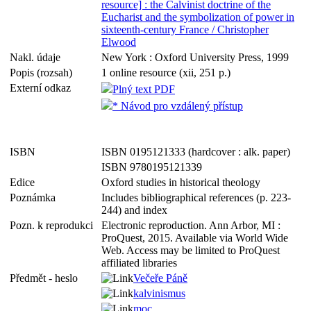
resource] : the Calvinist doctrine of the
Eucharist and the symbolization of power in
sixteenth-century France / Christopher
Elwood
Nakl. údaje
New York : Oxford University Press, 1999
Popis (rozsah)
1 online resource (xii, 251 p.)
Externí odkaz
Plný text PDF
* Návod pro vzdálený přístup
ISBN
ISBN 0195121333 (hardcover : alk. paper)
ISBN 9780195121339
Edice
Oxford studies in historical theology
Poznámka
Includes bibliographical references (p. 223-
244) and index
Pozn. k reprodukci
Electronic reproduction. Ann Arbor, MI :
ProQuest, 2015. Available via World Wide
Web. Access may be limited to ProQuest
affiliated libraries
Předmět - heslo
Večeře Páně
kalvinismus
moc