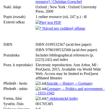
resource] / Christian Goeschel
Nakl. údaje
Oxford ; New York : Oxford University
Press, 2009
Popis (rozsah)
1 online resource (xii, 247 p.) : ill
Externí odkaz
Plný text PDF
* Návod pro vzdálený přístup
ISBN
ISBN 0199532567 (acid-free paper)
ISBN 9780199532568 (acid-free paper)
Poznámka
Includes bibliographical references (p.
[223]-242) and index
Pozn. k reprodukci
Electronic reproduction. Ann Arbor, MI :
ProQuest, 2015. Available via World Wide
Web. Access may be limited to ProQuest
affiliated libraries
Předmět - heslo
Suicide -- History -- Germany
Předmět - místo
Germany -- Politics and government -
- 1933-1945
Forma, žánr
* elektronické knihy
Systém. číslo
001705385