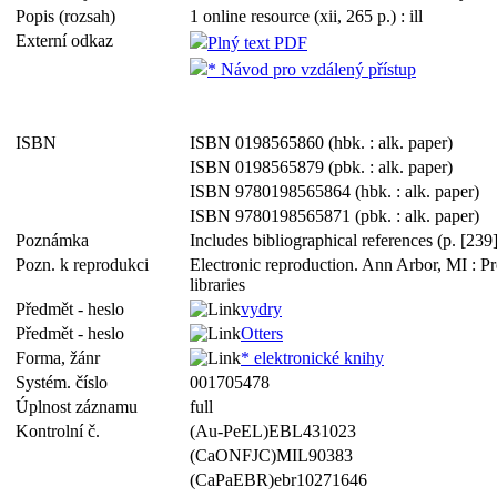
Popis (rozsah)
1 online resource (xii, 265 p.) : ill
Externí odkaz
Plný text PDF
* Návod pro vzdálený přístup
ISBN
ISBN 0198565860 (hbk. : alk. paper)
ISBN 0198565879 (pbk. : alk. paper)
ISBN 9780198565864 (hbk. : alk. paper)
ISBN 9780198565871 (pbk. : alk. paper)
Poznámka
Includes bibliographical references (p. [23
Pozn. k reprodukci
Electronic reproduction. Ann Arbor, MI : P
libraries
Předmět - heslo
vydry
Předmět - heslo
Otters
Forma, žánr
* elektronické knihy
Systém. číslo
001705478
Úplnost záznamu
full
Kontrolní č.
(Au-PeEL)EBL431023
(CaONFJC)MIL90383
(CaPaEBR)ebr10271646