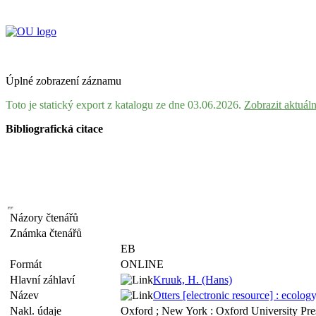
Úplné zobrazení záznamu
Toto je statický export z katalogu ze dne 03.06.2026.
Zobrazit aktuál
Bibliografická citace
Názory čtenářů
Známka čtenářů
EB
Formát
ONLINE
Hlavní záhlaví
Kruuk, H. (Hans)
Název
Otters [electronic resource] : ecolo
Nakl. údaje
Oxford ; New York : Oxford University Pre