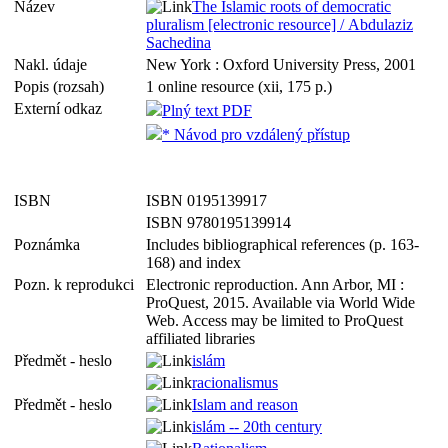
Název
The Islamic roots of democratic
pluralism [electronic resource] / Abdulaziz
Sachedina
Nakl. údaje
New York : Oxford University Press, 2001
Popis (rozsah)
1 online resource (xii, 175 p.)
Externí odkaz
Plný text PDF
* Návod pro vzdálený přístup
ISBN
ISBN 0195139917
ISBN 9780195139914
Poznámka
Includes bibliographical references (p. 163-
168) and index
Pozn. k reprodukci
Electronic reproduction. Ann Arbor, MI :
ProQuest, 2015. Available via World Wide
Web. Access may be limited to ProQuest
affiliated libraries
Předmět - heslo
islám
racionalismus
Předmět - heslo
Islam and reason
islám -- 20th century