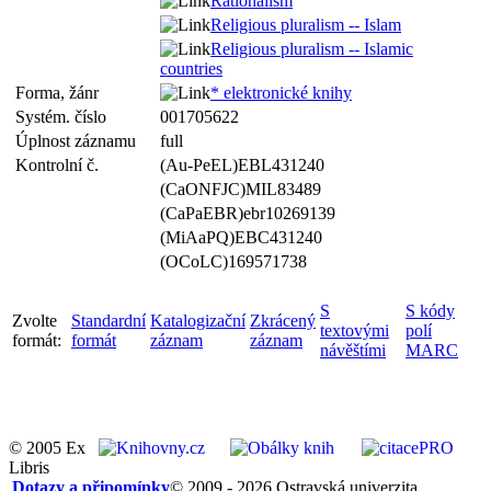
Rationalism
Religious pluralism -- Islam
Religious pluralism -- Islamic
countries
Forma, žánr
* elektronické knihy
Systém. číslo
001705622
Úplnost záznamu
full
Kontrolní č.
(Au-PeEL)EBL431240
(CaONFJC)MIL83489
(CaPaEBR)ebr10269139
(MiAaPQ)EBC431240
(OCoLC)169571738
S
S kódy
Zvolte
Standardní
Katalogizační
Zkrácený
textovými
polí
formát:
formát
záznam
záznam
návěštími
MARC
© 2005 Ex
Libris
Dotazy a připomínky
© 2009 - 2026 Ostravská univerzita