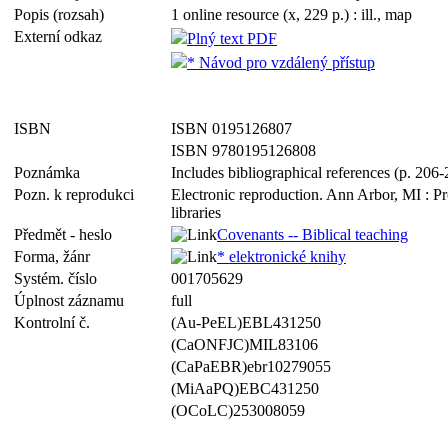
Popis (rozsah)
1 online resource (x, 229 p.) : ill., map
Externí odkaz
Plný text PDF
* Návod pro vzdálený přístup
ISBN
ISBN 0195126807
ISBN 9780195126808
Poznámka
Includes bibliographical references (p. 206
Pozn. k reprodukci
Electronic reproduction. Ann Arbor, MI : P
libraries
Předmět - heslo
Covenants -- Biblical teaching
Forma, žánr
* elektronické knihy
Systém. číslo
001705629
Úplnost záznamu
full
Kontrolní č.
(Au-PeEL)EBL431250
(CaONFJC)MIL83106
(CaPaEBR)ebr10279055
(MiAaPQ)EBC431250
(OCoLC)253008059