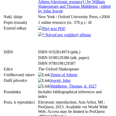
Athens [electronic resource] / by William
Shakespeare and Thomas Middleton ; edited
by John Jowett
Nakl. údaje
New York : Oxford University Press, c2004
Popis (rozsah)
1 online resource (ix, 370 p.) : ill
Externí odkaz
Plný text PDF
* Návod pro vzdálený přístup
ISBN
ISBN 0192814974 (pbk.)
ISBN 0198129386 (alk. paper)
ISBN 9780198129387
Edice
The Oxford Shakespeare
Unifikovaný název
Timon of Athens
Další původce
Jowett, John
Middleton, Thomas, d. 1627
Poznámka
Includes bibliographical references and
index
Pozn. k reprodukci
Electronic reproduction. Ann Arbor, MI :
ProQuest, 2015. Available via World Wide
Web. Access may be limited to ProQuest