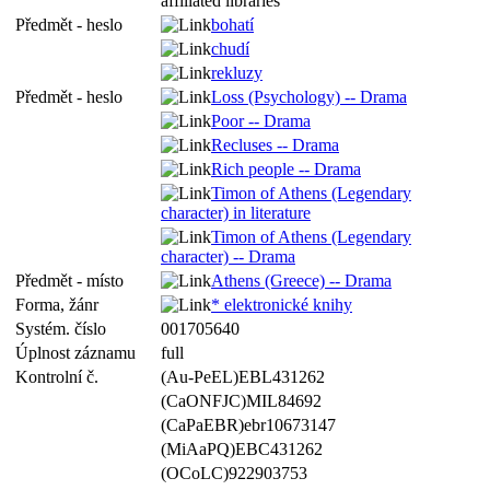
affiliated libraries
Předmět - heslo
bohatí
chudí
rekluzy
Předmět - heslo
Loss (Psychology) -- Drama
Poor -- Drama
Recluses -- Drama
Rich people -- Drama
Timon of Athens (Legendary
character) in literature
Timon of Athens (Legendary
character) -- Drama
Předmět - místo
Athens (Greece) -- Drama
Forma, žánr
* elektronické knihy
Systém. číslo
001705640
Úplnost záznamu
full
Kontrolní č.
(Au-PeEL)EBL431262
(CaONFJC)MIL84692
(CaPaEBR)ebr10673147
(MiAaPQ)EBC431262
(OCoLC)922903753