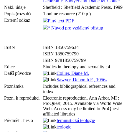
Deborah F. Sawyer and Diane M. Collier
Nakl. údaje
Sheffield : Sheffield Academic Press, 1999
Popis (rozsah)
1 online resource (210 p.)
Externí odkaz
Plný text PDF
* Návod pro vzdálený přístup
ISBN
ISBN 1850759634
ISBN 1850759790
ISBN 9781850759799
Edice
Studies in theology and sexuality ; 4
Další původce
Collier, Diane M.
Sawyer, Deborah F., 1956-
Poznámka
Includes bibliographical references and
index
Pozn. k reprodukci
Electronic reproduction. Ann Arbor, MI :
ProQuest, 2015. Available via World Wide
Web. Access may be limited to ProQuest
affiliated libraries
Předmět - heslo
feministická teologie
teologie