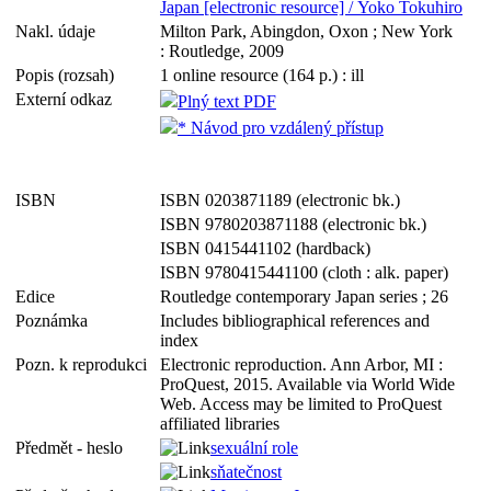
Japan [electronic resource] / Yoko Tokuhiro
Nakl. údaje
Milton Park, Abingdon, Oxon ; New York
: Routledge, 2009
Popis (rozsah)
1 online resource (164 p.) : ill
Externí odkaz
Plný text PDF
* Návod pro vzdálený přístup
ISBN
ISBN 0203871189 (electronic bk.)
ISBN 9780203871188 (electronic bk.)
ISBN 0415441102 (hardback)
ISBN 9780415441100 (cloth : alk. paper)
Edice
Routledge contemporary Japan series ; 26
Poznámka
Includes bibliographical references and
index
Pozn. k reprodukci
Electronic reproduction. Ann Arbor, MI :
ProQuest, 2015. Available via World Wide
Web. Access may be limited to ProQuest
affiliated libraries
Předmět - heslo
sexuální role
sňatečnost