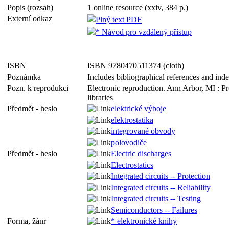
Popis (rozsah)
1 online resource (xxiv, 384 p.)
Externí odkaz
Plný text PDF
* Návod pro vzdálený přístup
ISBN
ISBN 9780470511374 (cloth)
Poznámka
Includes bibliographical references and ind
Pozn. k reprodukci
Electronic reproduction. Ann Arbor, MI : P
libraries
Předmět - heslo
elektrické výboje
elektrostatika
integrované obvody
polovodiče
Předmět - heslo
Electric discharges
Electrostatics
Integrated circuits -- Protection
Integrated circuits -- Reliability
Integrated circuits -- Testing
Semiconductors -- Failures
Forma, žánr
* elektronické knihy