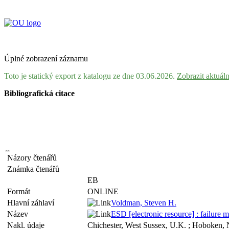
Úplné zobrazení záznamu
Toto je statický export z katalogu ze dne 03.06.2026.
Zobrazit aktuál
Bibliografická citace
Názory čtenářů
Známka čtenářů
EB
Formát
ONLINE
Hlavní záhlaví
Voldman, Steven H.
Název
ESD [electronic resource] : failure
Nakl. údaje
Chichester, West Sussex, U.K. ; Hoboken, N