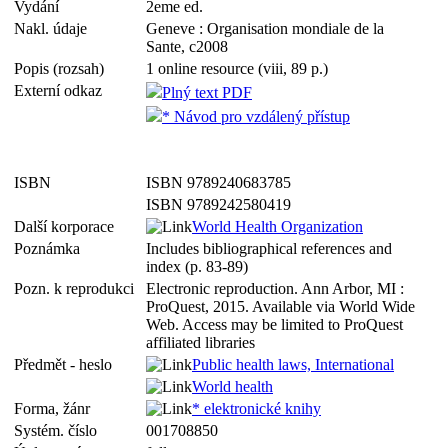
Vydání
2eme ed.
Nakl. údaje
Geneve : Organisation mondiale de la
Sante, c2008
Popis (rozsah)
1 online resource (viii, 89 p.)
Externí odkaz
Plný text PDF
* Návod pro vzdálený přístup
ISBN
ISBN 9789240683785
ISBN 9789242580419
Další korporace
World Health Organization
Poznámka
Includes bibliographical references and
index (p. 83-89)
Pozn. k reprodukci
Electronic reproduction. Ann Arbor, MI :
ProQuest, 2015. Available via World Wide
Web. Access may be limited to ProQuest
affiliated libraries
Předmět - heslo
Public health laws, International
World health
Forma, žánr
* elektronické knihy
Systém. číslo
001708850