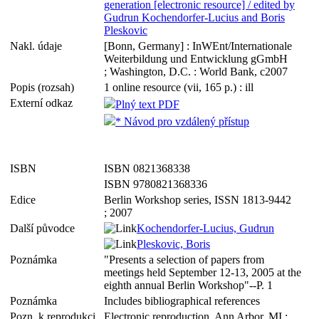
generation [electronic resource] / edited by
Gudrun Kochendorfer-Lucius and Boris
Pleskovic
Nakl. údaje
[Bonn, Germany] : InWEnt/Internationale
Weiterbildung und Entwicklung gGmbH
; Washington, D.C. : World Bank, c2007
Popis (rozsah)
1 online resource (vii, 165 p.) : ill
Externí odkaz
Plný text PDF
* Návod pro vzdálený přístup
ISBN
ISBN 0821368338
ISBN 9780821368336
Edice
Berlin Workshop series, ISSN 1813-9442
; 2007
Další původce
Kochendorfer-Lucius, Gudrun
Pleskovic, Boris
Poznámka
"Presents a selection of papers from
meetings held September 12-13, 2005 at the
eighth annual Berlin Workshop"--P. 1
Poznámka
Includes bibliographical references
Pozn. k reprodukci
Electronic reproduction. Ann Arbor, MI :