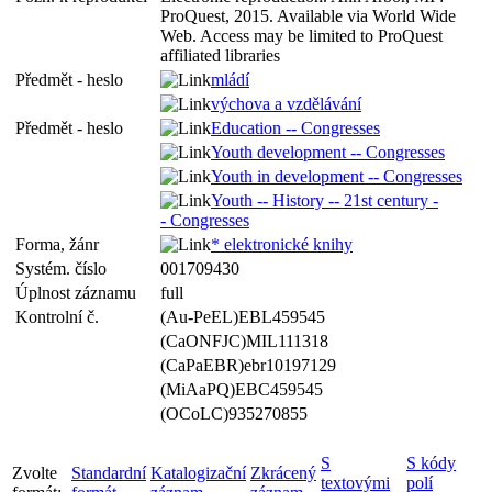
ProQuest, 2015. Available via World Wide
Web. Access may be limited to ProQuest
affiliated libraries
Předmět - heslo
mládí
výchova a vzdělávání
Předmět - heslo
Education -- Congresses
Youth development -- Congresses
Youth in development -- Congresses
Youth -- History -- 21st century -
- Congresses
Forma, žánr
* elektronické knihy
Systém. číslo
001709430
Úplnost záznamu
full
Kontrolní č.
(Au-PeEL)EBL459545
(CaONFJC)MIL111318
(CaPaEBR)ebr10197129
(MiAaPQ)EBC459545
(OCoLC)935270855
S
S kódy
Zvolte
Standardní
Katalogizační
Zkrácený
textovými
polí