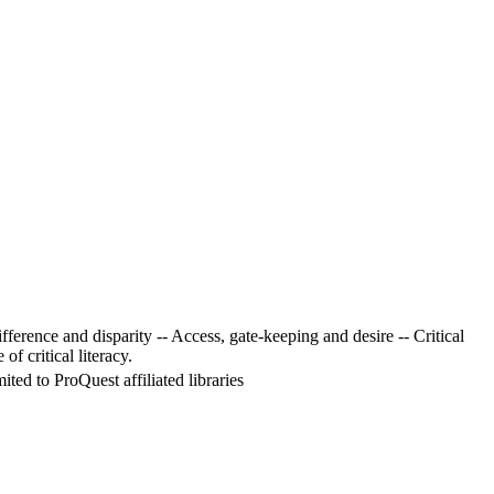
ifference and disparity -- Access, gate-keeping and desire -- Critical
of critical literacy.
ed to ProQuest affiliated libraries