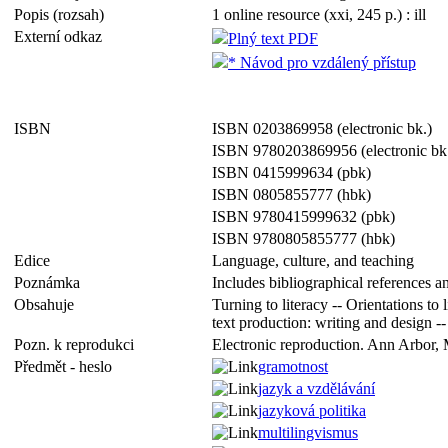
Popis (rozsah)
1 online resource (xxi, 245 p.) : ill
Externí odkaz
Plný text PDF
* Návod pro vzdálený přístup
ISBN
ISBN 0203869958 (electronic bk.)
ISBN 9780203869956 (electronic bk
ISBN 0415999634 (pbk)
ISBN 0805855777 (hbk)
ISBN 9780415999632 (pbk)
ISBN 9780805855777 (hbk)
Edice
Language, culture, and teaching
Poznámka
Includes bibliographical references a
Obsahuje
Turning to literacy -- Orientations to 
text production: writing and design -- 
Pozn. k reprodukci
Electronic reproduction. Ann Arbor, 
Předmět - heslo
gramotnost
jazyk a vzdělávání
jazyková politika
multilingvismus