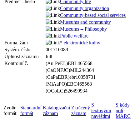
Předmět - heslo
Community life
Community organization
Community-based social services
Museums and community
Museums -- Philosophy
Public welfare
Forma, žánr
* elektronické knihy
Systém. číslo
001710089
Úplnost záznamu
full
Kontrolní č.
(Au-PeEL)EBL465568
(CaONFJC)MIL244364
(CaPaEBR)ebr10358731
(MiAaPQ)EBC465568
(OCoLC)526499934
S
S kódy
Zvolte
Standardní
Katalogizační
Zkrácený
textovými
polí
formát:
formát
záznam
záznam
návěštími
MARC