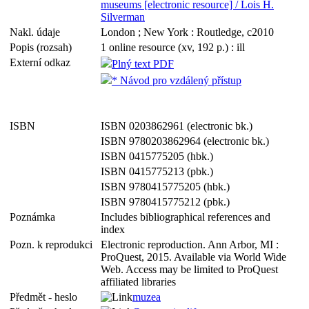
museums [electronic resource] / Lois H.
Silverman
Nakl. údaje
London ; New York : Routledge, c2010
Popis (rozsah)
1 online resource (xv, 192 p.) : ill
Externí odkaz
Plný text PDF
* Návod pro vzdálený přístup
ISBN
ISBN 0203862961 (electronic bk.)
ISBN 9780203862964 (electronic bk.)
ISBN 0415775205 (hbk.)
ISBN 0415775213 (pbk.)
ISBN 9780415775205 (hbk.)
ISBN 9780415775212 (pbk.)
Poznámka
Includes bibliographical references and
index
Pozn. k reprodukci
Electronic reproduction. Ann Arbor, MI :
ProQuest, 2015. Available via World Wide
Web. Access may be limited to ProQuest
affiliated libraries
Předmět - heslo
muzea