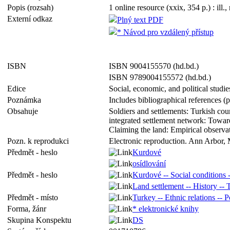
Popis (rozsah)
1 online resource (xxix, 354 p.) : ill.
Externí odkaz
Plný text PDF
* Návod pro vzdálený přístup
ISBN
ISBN 9004155570 (hd.bd.)
ISBN 9789004155572 (hd.bd.)
Edice
Social, economic, and political studi
Poznámka
Includes bibliographical references (
Obsahuje
Soldiers and settlements: Turkish coun
integrated settlement network: Towards
Claiming the land: Empirical observa
Pozn. k reprodukci
Electronic reproduction. Ann Arbor, 
Předmět - heslo
Kurdové
osídlování
Předmět - heslo
Kurdové -- Social conditions -
Land settlement -- History -- 
Předmět - místo
Turkey -- Ethnic relations -- Po
Forma, žánr
* elektronické knihy
Skupina Konspektu
DS