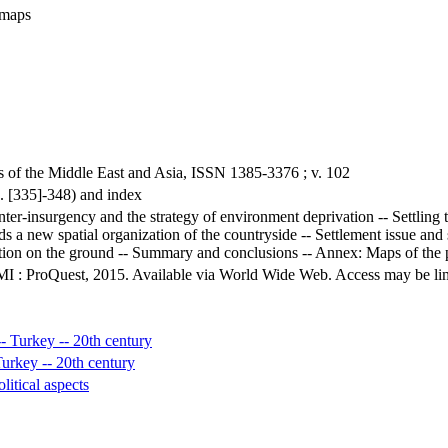
, maps
es of the Middle East and Asia, ISSN 1385-3376 ; v. 102
p. [335]-348) and index
ter-insurgency and the strategy of environment deprivation -- Settling th
 a new spatial organization of the countryside -- Settlement issue and se
tion on the ground -- Summary and conclusions -- Annex: Maps of the pi
MI : ProQuest, 2015. Available via World Wide Web. Access may be limit
- Turkey -- 20th century
Turkey -- 20th century
litical aspects