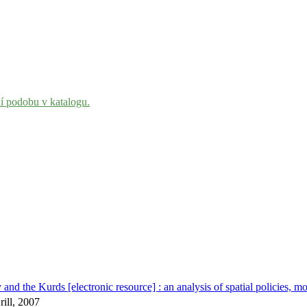
ní podobu v katalogu.
 and the Kurds [electronic resource] : an analysis of spatial policies, 
rill, 2007