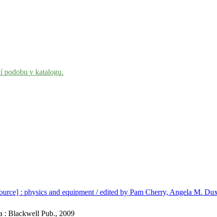
ní podobu v katalogu.
resource] : physics and equipment / edited by Pam Cherry, Angela M. Du
a : Blackwell Pub., 2009