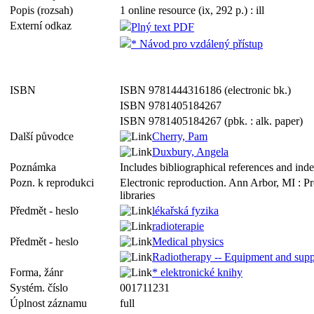
Popis (rozsah)
1 online resource (ix, 292 p.) : ill
Externí odkaz
Plný text PDF
* Návod pro vzdálený přístup
ISBN
ISBN 9781444316186 (electronic bk.)
ISBN 9781405184267
ISBN 9781405184267 (pbk. : alk. paper)
Další původce
Cherry, Pam
Duxbury, Angela
Poznámka
Includes bibliographical references and ind
Pozn. k reprodukci
Electronic reproduction. Ann Arbor, MI : P
libraries
Předmět - heslo
lékařská fyzika
radioterapie
Předmět - heslo
Medical physics
Radiotherapy -- Equipment and supp
Forma, žánr
* elektronické knihy
Systém. číslo
001711231
Úplnost záznamu
full