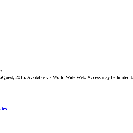
ex
roQuest, 2016. Available via World Wide Web. Access may be limited to
lies