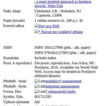
: a more inspired approach to business
growth / Peter Fisk
Nakl. údaje
Chichester, UK ; Hoboken, NJ
: Capstone, c2008
Popis (rozsah)
1 online resource (x, 349 p.) : ill
Externí odkaz
Plný text PDF
* Návod pro vzdálený přístup
ISBN
ISBN 1841127906 (pbk. : alk. paper)
ISBN 9781841127903 (pbk. : alk. paper)
Poznámka
Includes index
Pozn. k reprodukci
Electronic reproduction. Ann Arbor, MI :
ProQuest, 2016. Available via World Wide
Web. Access may be limited to ProQuest
affiliated libraries
Předmět - heslo
podnikový management
Předmět - heslo
Industrial management
Forma, žánr
* elektronické knihy
Systém. číslo
001711285
Úplnost záznamu
full