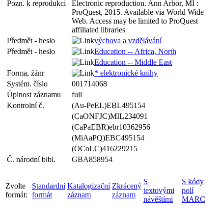
Pozn. k reprodukci
Electronic reproduction. Ann Arbor, MI :
ProQuest, 2015. Available via World Wide
Web. Access may be limited to ProQuest
affiliated libraries
Předmět - heslo
výchova a vzdělávání
Předmět - heslo
Education -- Africa, North
Education -- Middle East
Forma, žánr
* elektronické knihy
Systém. číslo
001714068
Úplnost záznamu
full
Kontrolní č.
(Au-PeEL)EBL495154
(CaONFJC)MIL234091
(CaPaEBR)ebr10362956
(MiAaPQ)EBC495154
(OCoLC)416229215
Č. národní bibl.
GBA858954
S
S kódy
Zvolte
Standardní
Katalogizační
Zkrácený
textovými
polí
formát:
formát
záznam
záznam
návěštími
MARC