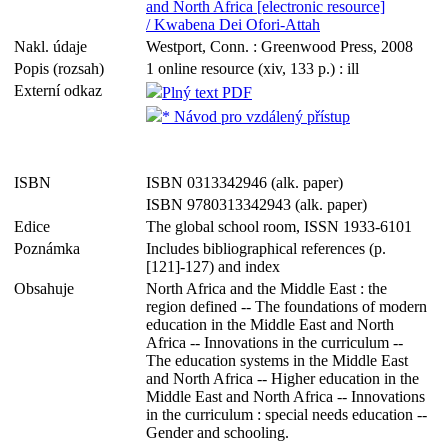
and North Africa [electronic resource]
/ Kwabena Dei Ofori-Attah
Nakl. údaje
Westport, Conn. : Greenwood Press, 2008
Popis (rozsah)
1 online resource (xiv, 133 p.) : ill
Externí odkaz
Plný text PDF
* Návod pro vzdálený přístup
ISBN
ISBN 0313342946 (alk. paper)
ISBN 9780313342943 (alk. paper)
Edice
The global school room, ISSN 1933-6101
Poznámka
Includes bibliographical references (p.
[121]-127) and index
Obsahuje
North Africa and the Middle East : the
region defined -- The foundations of modern
education in the Middle East and North
Africa -- Innovations in the curriculum --
The education systems in the Middle East
and North Africa -- Higher education in the
Middle East and North Africa -- Innovations
in the curriculum : special needs education --
Gender and schooling.