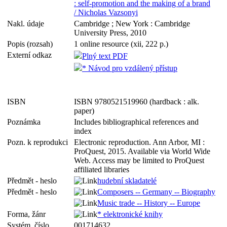
: self-promotion and the making of a brand
/ Nicholas Vazsonyi
Nakl. údaje
Cambridge ; New York : Cambridge
University Press, 2010
Popis (rozsah)
1 online resource (xii, 222 p.)
Externí odkaz
Plný text PDF
* Návod pro vzdálený přístup
ISBN
ISBN 9780521519960 (hardback : alk.
paper)
Poznámka
Includes bibliographical references and
index
Pozn. k reprodukci
Electronic reproduction. Ann Arbor, MI :
ProQuest, 2015. Available via World Wide
Web. Access may be limited to ProQuest
affiliated libraries
Předmět - heslo
hudební skladatelé
Předmět - heslo
Composers -- Germany -- Biography
Music trade -- History -- Europe
Forma, žánr
* elektronické knihy
Systém. číslo
001714632