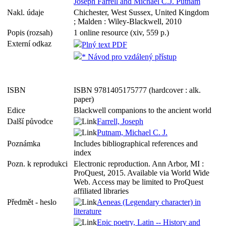
Joseph Farrell and Michael C.J. Putnam
Nakl. údaje
Chichester, West Sussex, United Kingdom
; Malden : Wiley-Blackwell, 2010
Popis (rozsah)
1 online resource (xiv, 559 p.)
Externí odkaz
Plný text PDF
* Návod pro vzdálený přístup
ISBN
ISBN 9781405175777 (hardcover : alk.
paper)
Edice
Blackwell companions to the ancient world
Další původce
Farrell, Joseph
Putnam, Michael C. J.
Poznámka
Includes bibliographical references and
index
Pozn. k reprodukci
Electronic reproduction. Ann Arbor, MI :
ProQuest, 2015. Available via World Wide
Web. Access may be limited to ProQuest
affiliated libraries
Předmět - heslo
Aeneas (Legendary character) in
literature
Epic poetry, Latin -- History and