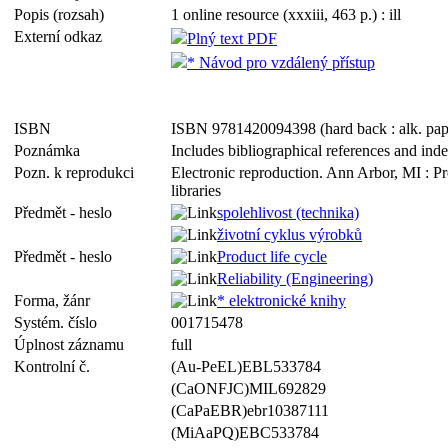
Popis (rozsah)
1 online resource (xxxiii, 463 p.) : ill
Externí odkaz
Plný text PDF
* Návod pro vzdálený přístup
ISBN
ISBN 9781420094398 (hard back : alk. pap
Poznámka
Includes bibliographical references and ind
Pozn. k reprodukci
Electronic reproduction. Ann Arbor, MI : P
libraries
Předmět - heslo
spolehlivost (technika)
životní cyklus výrobků
Předmět - heslo
Product life cycle
Reliability (Engineering)
Forma, žánr
* elektronické knihy
Systém. číslo
001715478
Úplnost záznamu
full
Kontrolní č.
(Au-PeEL)EBL533784
(CaONFJC)MIL692829
(CaPaEBR)ebr10387111
(MiAaPQ)EBC533784