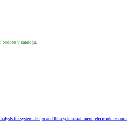
ní podobu v katalogu.
 analysis for system design and life-cycle sustainment [electronic resour