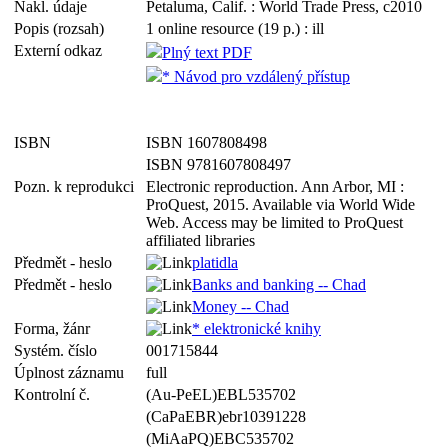
Nakl. údaje
Petaluma, Calif. : World Trade Press, c2010
Popis (rozsah)
1 online resource (19 p.) : ill
Externí odkaz
Plný text PDF
* Návod pro vzdálený přístup
ISBN
ISBN 1607808498
ISBN 9781607808497
Pozn. k reprodukci
Electronic reproduction. Ann Arbor, MI :
ProQuest, 2015. Available via World Wide
Web. Access may be limited to ProQuest
affiliated libraries
Předmět - heslo
platidla
Předmět - heslo
Banks and banking -- Chad
Money -- Chad
Forma, žánr
* elektronické knihy
Systém. číslo
001715844
Úplnost záznamu
full
Kontrolní č.
(Au-PeEL)EBL535702
(CaPaEBR)ebr10391228
(MiAaPQ)EBC535702