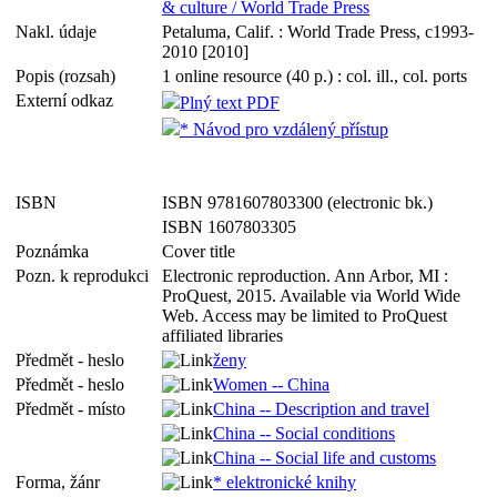
& culture / World Trade Press
Nakl. údaje
Petaluma, Calif. : World Trade Press, c1993-
2010 [2010]
Popis (rozsah)
1 online resource (40 p.) : col. ill., col. ports
Externí odkaz
Plný text PDF
* Návod pro vzdálený přístup
ISBN
ISBN 9781607803300 (electronic bk.)
ISBN 1607803305
Poznámka
Cover title
Pozn. k reprodukci
Electronic reproduction. Ann Arbor, MI :
ProQuest, 2015. Available via World Wide
Web. Access may be limited to ProQuest
affiliated libraries
Předmět - heslo
ženy
Předmět - heslo
Women -- China
Předmět - místo
China -- Description and travel
China -- Social conditions
China -- Social life and customs
Forma, žánr
* elektronické knihy