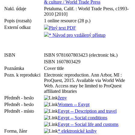
& culture / World Trade Press
Nakl. údaje
Petaluma, Calif. : World Trade Press, c1993-
2010 [2010]
Popis (rozsah)
1 online resource (28 p.)
Externí odkaz
Plný text PDF
* Návod pro vzdálený přístup
ISBN
ISBN 9781607803423 (electronic bk.)
ISBN 1607803429
Poznámka
Cover title
Pozn. k reprodukci
Electronic reproduction. Ann Arbor, MI :
ProQuest, 2015. Available via World Wide
Web. Access may be limited to ProQuest
affiliated libraries
Předmět - heslo
ženy
Předmět - heslo
Women -- Egypt
Předmět - místo
Egypt -- Description and travel
Egypt -- Social conditions
Egypt -- Social life and customs
Forma, žánr
* elektronické knihy