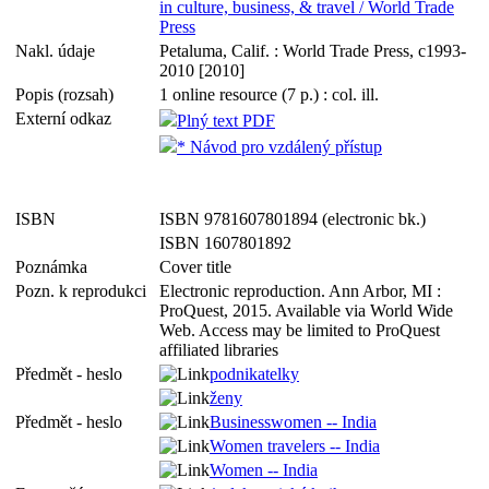
in culture, business, & travel / World Trade
Press
Nakl. údaje
Petaluma, Calif. : World Trade Press, c1993-
2010 [2010]
Popis (rozsah)
1 online resource (7 p.) : col. ill.
Externí odkaz
Plný text PDF
* Návod pro vzdálený přístup
ISBN
ISBN 9781607801894 (electronic bk.)
ISBN 1607801892
Poznámka
Cover title
Pozn. k reprodukci
Electronic reproduction. Ann Arbor, MI :
ProQuest, 2015. Available via World Wide
Web. Access may be limited to ProQuest
affiliated libraries
Předmět - heslo
podnikatelky
ženy
Předmět - heslo
Businesswomen -- India
Women travelers -- India
Women -- India