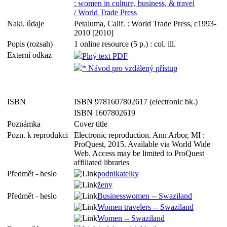
: women in culture, business, & travel
/ World Trade Press
Nakl. údaje
Petaluma, Calif. : World Trade Press, c1993-
2010 [2010]
Popis (rozsah)
1 online resource (5 p.) : col. ill.
Externí odkaz
Plný text PDF
* Návod pro vzdálený přístup
ISBN
ISBN 9781607802617 (electronic bk.)
ISBN 1607802619
Poznámka
Cover title
Pozn. k reprodukci
Electronic reproduction. Ann Arbor, MI :
ProQuest, 2015. Available via World Wide
Web. Access may be limited to ProQuest
affiliated libraries
Předmět - heslo
podnikatelky
ženy
Předmět - heslo
Businesswomen -- Swaziland
Women travelers -- Swaziland
Women -- Swaziland