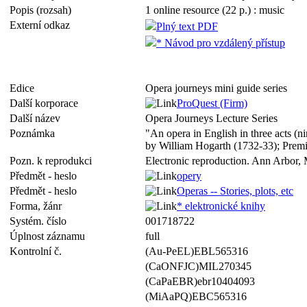
Popis (rozsah)
1 online resource (22 p.) : music
Externí odkaz
Plný text PDF
* Návod pro vzdálený přístup
Edice
Opera journeys mini guide series
Další korporace
ProQuest (Firm)
Další název
Opera Journeys Lecture Series
Poznámka
"An opera in English in three acts (n
by William Hogarth (1732-33); Premi
Pozn. k reprodukci
Electronic reproduction. Ann Arbor, 
Předmět - heslo
opery
Předmět - heslo
Operas -- Stories, plots, etc
Forma, žánr
* elektronické knihy
Systém. číslo
001718722
Úplnost záznamu
full
Kontrolní č.
(Au-PeEL)EBL565316
(CaONFJC)MIL270345
(CaPaEBR)ebr10404093
(MiAaPQ)EBC565316