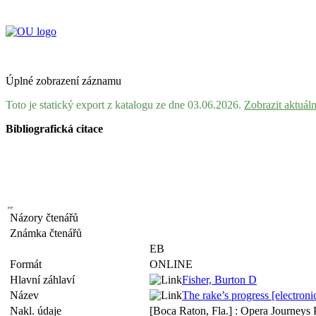
Úplné zobrazení záznamu
Toto je statický export z katalogu ze dne 03.06.2026.
Zobrazit aktuál
Bibliografická citace
Názory čtenářů
Známka čtenářů
EB
Formát
ONLINE
Hlavní záhlaví
Fisher, Burton D
Název
The rake’s progress [electron
Nakl. údaje
[Boca Raton, Fla.] : Opera Journeys 