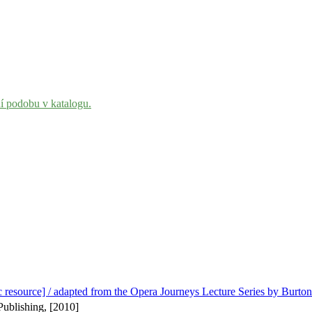
ní podobu v katalogu.
ic resource] / adapted from the Opera Journeys Lecture Series by Burton
Publishing, [2010]