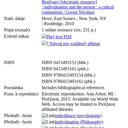
Berdyaev [electronic resource]
: individuation and the person : a critical
comparison / Georg Nicolaus
Nakl. údaje
Hove, East Sussex ; New York, NY
: Routledge, 2010
Popis (rozsah)
1 online resource (xiv, 231 p.)
Externí odkaz
Plný text PDF
* Návod pro vzdálený přístup
ISBN
ISBN 0415493153 (hbk.)
ISBN 0415493161 (pbk.)
ISBN 9780415493154 (hbk.)
ISBN 9780415493161 (pbk.)
Poznámka
Includes bibliographical references
Pozn. k reprodukci
Electronic reproduction. Ann Arbor, MI :
ProQuest, 2015. Available via World Wide
Web. Access may be limited to ProQuest
affiliated libraries
Předmět - heslo
individuace (psychologie)
Předmět - heslo
Individuation (Philosophy)