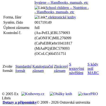
hygiene -- Handbooks, manuals, etc
School children -- Nutrition -
- Handbooks, manuals, etc
Forma, žánr
* elektronické knihy
Systém. číslo
001719149
Úplnost záznamu
full
Kontrolní č.
(Au-PeEL)EBL579093
(CaONFJC)MIL276099
(CaPaEBR)ebr10411817
(MiAaPQ)EBC579093
(OCoLC)664551751
S
S kódy
Zvolte
Standardní
Katalogizační
Zkrácený
textovými
polí
formát:
formát
záznam
záznam
návěštími
MARC
© 2005 Ex
Libris
Dotazy a připomínky
© 2009 - 2026 Ostravská univerzita