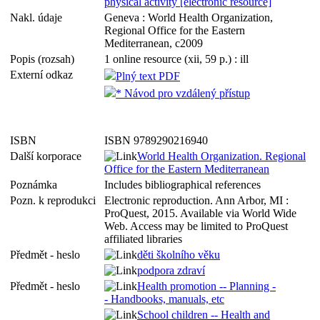
physical activity [electronic resource]
Nakl. údaje
Geneva : World Health Organization,
Regional Office for the Eastern
Mediterranean, c2009
Popis (rozsah)
1 online resource (xii, 59 p.) : ill
Externí odkaz
Plný text PDF
* Návod pro vzdálený přístup
ISBN
ISBN 9789290216940
Další korporace
World Health Organization. Regional
Office for the Eastern Mediterranean
Poznámka
Includes bibliographical references
Pozn. k reprodukci
Electronic reproduction. Ann Arbor, MI :
ProQuest, 2015. Available via World Wide
Web. Access may be limited to ProQuest
affiliated libraries
Předmět - heslo
děti školního věku
podpora zdraví
Předmět - heslo
Health promotion -- Planning -
- Handbooks, manuals, etc
School children -- Health and