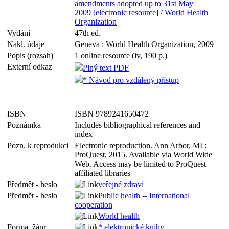
amendments adopted up to 31st May
2009 [electronic resource] / World Health
Organization
Vydání
47th ed.
Nakl. údaje
Geneva : World Health Organization, 2009
Popis (rozsah)
1 online resource (iv, 190 p.)
Externí odkaz
Plný text PDF
* Návod pro vzdálený přístup
ISBN
ISBN 9789241650472
Poznámka
Includes bibliographical references and
index
Pozn. k reprodukci
Electronic reproduction. Ann Arbor, MI :
ProQuest, 2015. Available via World Wide
Web. Access may be limited to ProQuest
affiliated libraries
Předmět - heslo
veřejné zdraví
Předmět - heslo
Public health -- International
cooperation
World health
Forma, žánr
* elektronické knihy