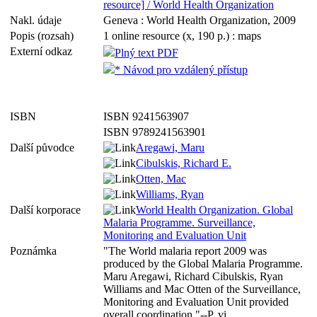
resource] / World Health Organization
Nakl. údaje
Geneva : World Health Organization, 2009
Popis (rozsah)
1 online resource (x, 190 p.) : maps
Externí odkaz
Plný text PDF
* Návod pro vzdálený přístup
ISBN
ISBN 9241563907
ISBN 9789241563901
Další původce
Aregawi, Maru
Cibulskis, Richard E.
Otten, Mac
Williams, Ryan
Další korporace
World Health Organization. Global
Malaria Programme. Surveillance,
Monitoring and Evaluation Unit
Poznámka
"The World malaria report 2009 was
produced by the Global Malaria Programme.
Maru Aregawi, Richard Cibulskis, Ryan
Williams and Mac Otten of the Surveillance,
Monitoring and Evaluation Unit provided
overall coordination."--P. vi