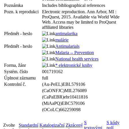
Poznámka
Includes bibliographical references
Pozn. k reprodukci
Electronic reproduction. Ann Arbor, MI :
ProQuest, 2015. Available via World Wide
Web. Access may be limited to ProQuest
affiliated libraries
Předmět - heslo
antimalarika
malárie
Předmět - heslo
Antimalarials
Malaria -- Prevention
National health services
Forma, žánr
* elektronické knihy
Systém. číslo
001719162
Úplnost záznamu
full
Kontrolní č.
(Au-PeEL)EBL579106
(CaONFJC)MIL276089
(CaPaEBR)ebr10411816
(MiAaPQ)EBC579106
(OCoLC)662259098
S
S kódy
Zvolte
Standardní
Katalogizační
Zkrácený
textovými
polí